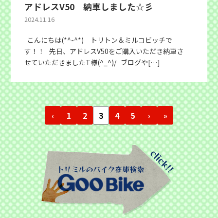
アドレスV50 納車しました☆彡
2024.11.16
こんにちは(*^-^*) トリトン＆ミルコビッチで
す！！ 先日、アドレスV50をご購入いただき納車さ
せていただきましたT様(^_^)/ ブログや[…]
‹
1
2
3
4
5
›
»