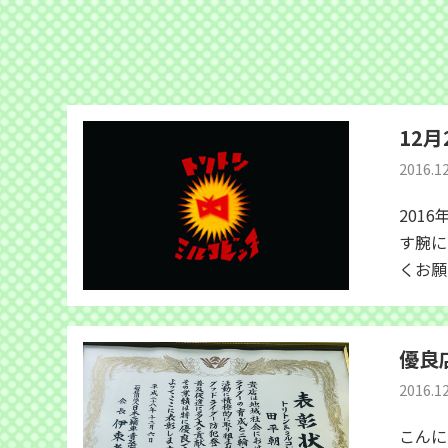
12
2016.1
201
す腕に
くお願
優良
2016.12
こんに