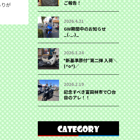
ご報告！
ありが
2026.4.21
GW期間中のお知らせ
_(._.)_
2026.3.24
‶新基準原付″第二弾 入荷＼
(^o^)／
2026.2.19
記念すべき富田林市で〇台
目のアレ！！