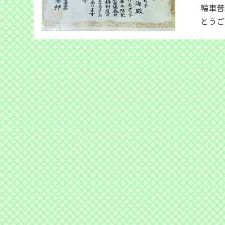
輪車普
とうご