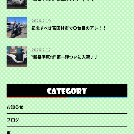
2026.2.19
記念すべき富田林市で〇台目のアレ！！
2026.2.12
‶新基準原付″第一弾ついに入荷♪♪
お知らせ
ブログ
車