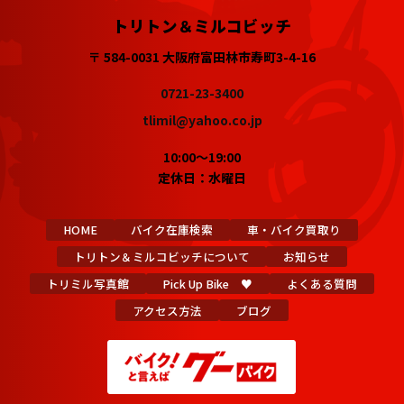
トリトン＆ミルコビッチ
〒 584-0031 大阪府富田林市寿町3-4-16
0721-23-3400
tlimil@yahoo.co.jp
10:00～19:00
定休日：水曜日
HOME
バイク在庫検索
車・バイク買取り
トリトン＆ミルコビッチについて
お知らせ
トリミル写真館
Pick Up Bike ♥
よくある質問
アクセス方法
ブログ