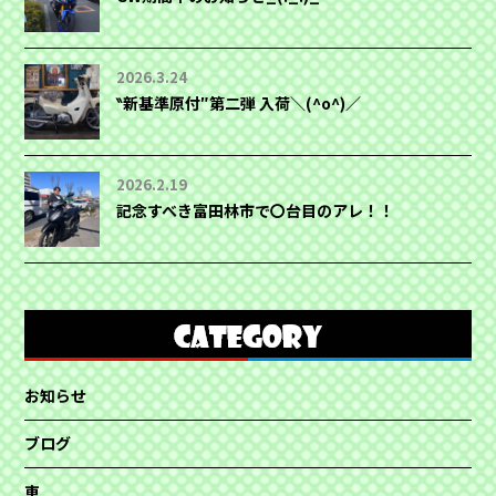
2026.3.24
‶新基準原付″第二弾 入荷＼(^o^)／
2026.2.19
記念すべき富田林市で〇台目のアレ！！
お知らせ
ブログ
車