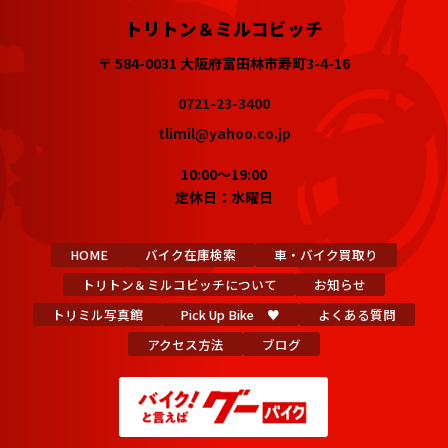
トリトン＆ミルコビッチ
〒 584-0031 大阪府富田林市寿町3-4-16
0721-23-3400
tlimil@yahoo.co.jp
10:00～19:00
定休日：水曜日
HOME
バイク在庫検索
車・バイク買取り
トリトン＆ミルコビッチについて
お知らせ
トリミル写真館
Pick Up Bike ♥
よくある質問
アクセス方法
ブログ