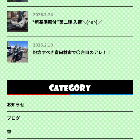
2026.3.24
‶新基準原付″第二弾 入荷＼(^o^)／
2026.2.19
記念すべき富田林市で〇台目のアレ！！
お知らせ
ブログ
車