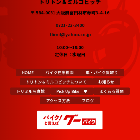
トリトン＆ミルコビッチ
〒 584-0031 大阪府富田林市寿町3-4-16
0721-23-3400
tlimil@yahoo.co.jp
10:00～19:00
定休日：水曜日
HOME
バイク在庫検索
車・バイク買取り
トリトン＆ミルコビッチについて
お知らせ
トリミル写真館
Pick Up Bike ♥
よくある質問
アクセス方法
ブログ