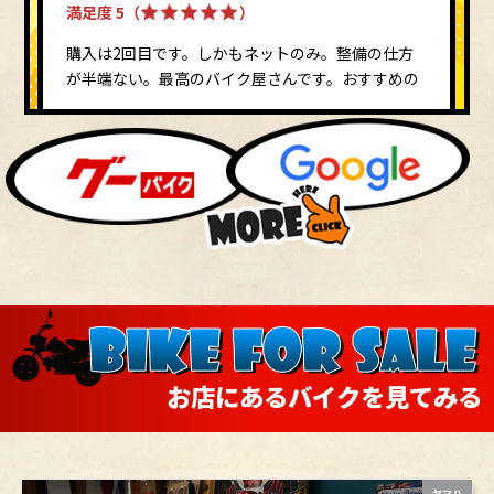
満足度 5（
）
購入は2回目です。しかもネットのみ。整備の仕方
が半端ない。最高のバイク屋さんです。おすすめの
バイク屋さんです！
ニックネーム しげさんのレビュー
満足度 5（
）
色まで希望のバイクで色々オプション装備満載で大
満足です。遠方の為引取までは全てメールのやりと
りのみでしたが全く不安無くできました。スタッフ
の方々も素敵な方々ですしとても良いショップだと
思います。
ニックネーム ｔａｋｕさんのレビュー
満足度 5（
）
お店にあるバイクを見てみる
今回急なバイク購入になりましたが、親切丁寧に対
応していただきありがとうございました。まさか
2000キロ台のスーパーカブ90カスタムを手に入れ
られるとは思っていませんでしたが、ビックキャブ
ヤマハ