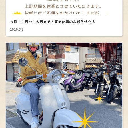
昔乗っていた思い入れもあって探していた車両でし
たのでたいへん満足しております、このたびはあり
ニックネーム としさんのレビュー
がとうございました。既に旧車になりつつある車種
満足度 5（
）
ですが長く乗っていければと思います。信頼できる
８月１１日～１６日まで！夏気休業のお知らせ☆彡
バイク屋さんと感じましたので、もし機会があれば
Ape50を購入させて頂きました。バイクを全くわか
2026.8.3
またお願いしたいです。
らない自分の質問にも親切に解りやすく説明して頂
き、何の不安もなく購入する事ができました。グー
バイクを見て最初に電話をかけたのがトリトン&ミ
ルコビッチさんで本当に良かったと思ってます。同
ニックネーム ｔａｋｕさんのレビュー
封されていたステッカーを貼って大事に乗っていき
満足度 5（
）
ます！！また機会がありましたら利用させて頂きま
す！本当にありがとうございました。
今回スーパーカブ50カスタムFiの88ccへのボアアッ
プ、強化クラッチ、オイルポンプ、インジェクター
交換などのカスタムを依頼しました。4/30引き取り
の予定が、教習卒検合格→免許取得で予想以上に早
く終わったため急遽本日（27日）にしてしまって申
ニックネーム やすくんのレビュー
し訳ないです。にもかかわらず迅速に対応していた
満足度 5（
）
だきありがとうございました。 またいろいろカスタ
ムをお願いすることになるかと思いますが、その時
問い合わせに対する応対は早く丁寧に説明してくれ
はどうぞよろしくお願いいたします。
ました。サービスも問題なく親切でした。今回は