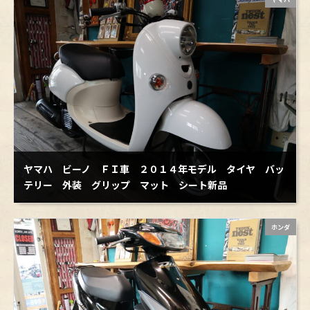
やマフラー交換、パーツ移植などもしていただきあ
ニックネーム おっと爺さんのレビュー
りがとうございました。今後はしばらくこのままで
満足度 5（
）
走って、あちこちツーリングに行こうと思っていま
す。本当にありがとうございました。
親切で丁寧な心休まる応対に感謝をしています。ま
た、これも良い・あれも良いと押し付けない、オー
ナーも気持ちよく、購入できたことに感謝していま
す。
ニックネーム ｔａｋｕさんのレビュー
満足度 5（
）
ヤマハ ビーノ ＦＩ車 ２０１４年モデル タイヤ バッ
愛車スーパーカブカスタムの強化クラッチ交換とヘ
テリー 外装 グリップ マット シート新品
ッドガスケット交換、チェーン、ドライブ並びにド
リブンスプロケットの交換をしていただきました。
元々エンジンの不調があった中で過酷な北海道ツー
ホンダ
リングを頑張ってくれた愛車なのですが、帰ってき
ニックネーム ｓｙｕさんのレビュー
てから不調がひどくなった（クラッチ調整したのに
満足度 5（
）
滑る、アクセル吹かしてもエンジンが唸るだけで加
速しないことが増えた）と思ったので一度見てもら
この度は大変お世話になりました。迅速、丁寧な対
った方が良いと思って預かってもらいましたが、ま
応に感謝致します。ホームページも、購入までの流