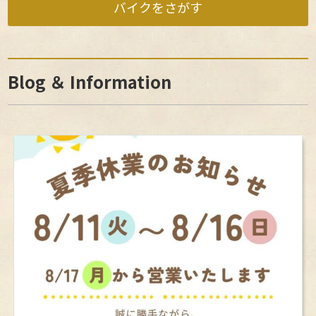
いかと思い整備を依頼しました。1週間後くらいに
始められそうです。ありがとうございました。
満足度 5（
）
整備完了の連絡をいただき引き取り後走ってみる
と、エンジンの挙動とか以前より明らかに良くなっ
愛車のスーパーカブカスタム50Fi88ccボアアップ改
ていてスムーズに動いているのでしっかり整備して
のエンジンメンテナンスをお願いしました。 クラッ
いただいていると感じました。店長さんスタッフの
チ調整とかエンジンのボルト増し締めとかちょこち
Blog ＆ Information
皆さんありがとうございました。
ょこ簡易メンテしていただいたのですが…。 ギアチ
ェンジ時のクラッチ挙動が少し高回転寄りになるこ
ニックネーム ｔａｋｕさんのレビュー
とが増えたこと。一度ドライブスプロケット側のオ
満足度 5（
）
イルシール部分からオイル漏れが発覚し交換しても
らったが未だに漏れが続いていた。エンジンやマフ
総走行距離が20000キロ(購入時12400キロ弱)を超
ラーから煙が出るようになった（すわ焼け付きかと
えたのでそろそろメンテナンスが必要と思い、当日
焦りました）。 ボアアップしておよそ8000キロ超
メンテナンスの依頼をさせていただきました。急な
を走行してきたのでそろそろエンジンのメンテをお
依頼にもかかわらず迅速丁寧に対応していただきあ
願いしようと思っていたところだったのでちょうど
りがとうございました。ブレーキ調整、クラッチ調
ニックネーム Ｉさんのレビュー
良いかと思い整備を依頼しました。 1週間後くらい
整、チェーン調整、そして後輪のタイヤ交換もして
満足度 5（
）
に整備完了の連絡をいただき引き取り後走ってみる
いただきました。これでまたカブツーリングに行け
と、エンジンの挙動とか以前より明らかに良くなっ
ます。ありがとうございました。
スズキのヴェルデを購入させていただきました。遠
ていてスムーズに動いているのでしっかり整備して
方ですが懇切丁寧にご対応いただきたいへん助かり
いただいていると感じました。店長さんスタッフの
ました。整備もバッチリで快調に走っております。
皆さんありがとうございました。