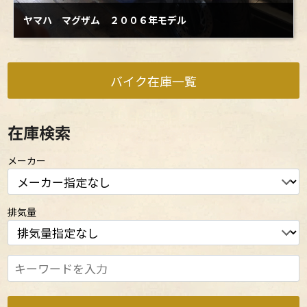
エイプ100購入させて頂きました。店長さんはじめ
ヤマハ マグザム ２００６年モデル
スタッフのみなさんも非常に親切で、気持ちよく購
入できました。義理の妹に納車の立ち会いをしても
らい張り切って家に帰りましたが、家の近くの交差
点で曲がり切れず、軽くフェンスにぶつかるという
バイク在庫一覧
ニックネーム ｔａｋｕさんのレビュー
忘れられない納車日になりました。今後もカスタム
満足度 5（
）
等、相談に乗ってください。ありがとうございまし
た。
愛車のスーパーカブカスタム50Fi88ccボアアップ改
在庫検索
のエンジンメンテナンスをお願いしました。クラッ
チ調整とかエンジンのボルト増し締めとかちょこち
メーカー
ょこ簡易メンテしていただいたのですが…。ギアチ
ェンジ時のクラッチ挙動が少し高回転寄りになるこ
ニックネーム やーくんさんのレビュー
とが増えたこと。一度ドライブスプロケット側のオ
満足度 5（
）
排気量
イルシール部分からオイル漏れが発覚し交換しても
らったが未だに漏れが続いていた。エンジンやマフ
バイク初心者の自分にも、ナンバー取得の説明から
ラーから煙が出るようになった（すわ焼け付きかと
支払いなど、とても丁寧に対応していただきまし
焦りました）。ボアアップしておよそ8000キロ超を
た。納車後に初期不良の対応もあり、保証をお願い
走行してきたのでそろそろエンジンのメンテをお願
するのがとても申し訳なかったのですが、嫌な顔せ
いしようと思っていたところだったのでちょうど良
ず対応頂きました。お陰様で楽しいバイクライフが
ニックネーム ｔａｋｕ さんのレビュー