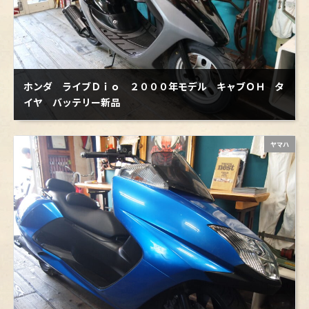
さかのヘッドガスケットの破損とは…。強化クラッ
れが分かり易く説明されており、参考になりまし
チのへたりだけじゃなかったのね…。諸々交換して
た。
いただいたおかげで現在快調に走っております。本
ニックネーム ｔａｋｕさんのレビュー
当にありがとうございました。
満足度 5（
）
ホンダ ライブＤｉｏ ２０００年モデル キャブＯＨ タ
愛車スーパーカブの前後輪タイヤとリムバンド、チ
イヤ バッテリー新品
ューブ交換、フロントブレーキケーブル注油をお願
いしました。今度北海道へロングツーリングに行く
ので、この際交換してもらおうと思って。本当にあ
ヤマハ
りがとうございました。あとは頑張って北海道を走
ニックネーム じゅんさんのレビュー
破するだけ。安全運転で行ってきます。
満足度 5（
）
問い合わせさせていただいてから納車まで安心して
お願いできました。gsx400sの整備まで心良く受け
ていただきありがとうございました。また気になる
車両がでたらお願いしたいと思います。
ニックネーム のりさんのレビュー
満足度 5（
）