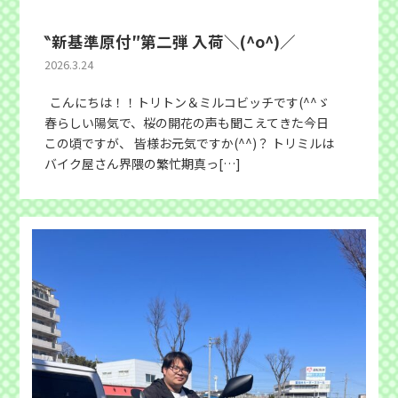
‶新基準原付″第二弾 入荷＼(^o^)／
2026.3.24
こんにちは！！トリトン＆ミルコビッチです(^^ゞ
春らしい陽気で、桜の開花の声も聞こえてきた今日
この頃ですが、 皆様お元気ですか(^^)？ トリミルは
バイク屋さん界隈の繁忙期真っ[…]