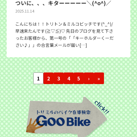
ついに、、、キターーーーー＼(^o^)／
2025.11.14
こんにちは！！トリトン＆ミルコビッチです(^_^)/
早速来たんです(≧▽≦)♡ 先日のブログを見て下さ
ったお客様から、第一号の「「キーホルダーくーだ
さい♪」」の合言葉メールが届い[…]
1
2
3
4
5
›
»