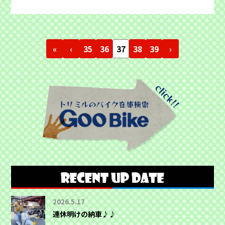
«
‹
35
36
37
38
39
›
2026.5.17
連休明けの納車♪♪