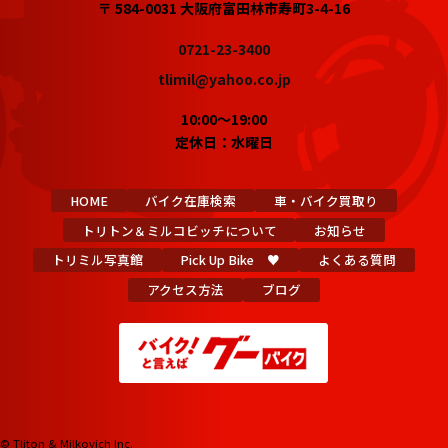
〒 584-0031 大阪府富田林市寿町3-4-16
0721-23-3400
tlimil@yahoo.co.jp
10:00～19:00
定休日：水曜日
HOME
バイク在庫検索
車・バイク買取り
トリトン＆ミルコビッチについて
お知らせ
トリミル写真館
Pick Up Bike ♥
よくある質問
アクセス方法
ブログ
© Tliton & Milkovich Inc.