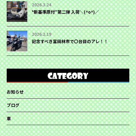
2026.3.24
‶新基準原付″第二弾 入荷＼(^o^)／
2026.2.19
記念すべき富田林市で〇台目のアレ！！
お知らせ
ブログ
車