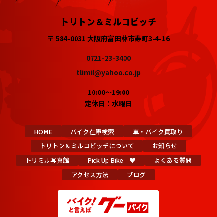
トリトン＆ミルコビッチ
〒 584-0031 大阪府富田林市寿町3-4-16
0721-23-3400
tlimil@yahoo.co.jp
10:00～19:00
定休日：水曜日
HOME
バイク在庫検索
車・バイク買取り
トリトン＆ミルコビッチについて
お知らせ
トリミル写真館
Pick Up Bike ♥
よくある質問
アクセス方法
ブログ