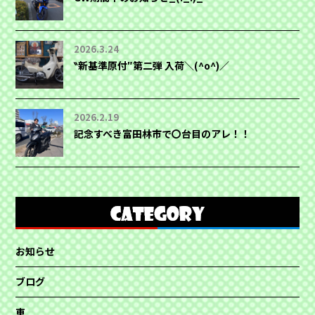
2026.3.24
‶新基準原付″第二弾 入荷＼(^o^)／
2026.2.19
記念すべき富田林市で〇台目のアレ！！
お知らせ
ブログ
車