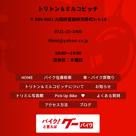
トリトン＆ミルコビッチ
〒 584-0031 大阪府富田林市寿町3-4-16
0721-23-3400
tlimil@yahoo.co.jp
10:00～19:00
定休日：水曜日
HOME
バイク在庫検索
車・バイク買取り
トリトン＆ミルコビッチについて
お知らせ
トリミル写真館
Pick Up Bike ♥
よくある質問
アクセス方法
ブログ