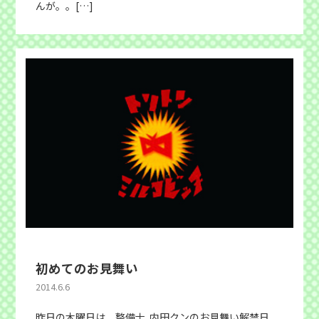
んが。。[…]
初めてのお見舞い
2014.6.6
昨日の木曜日は 整備士 内田クンのお見舞い解禁日