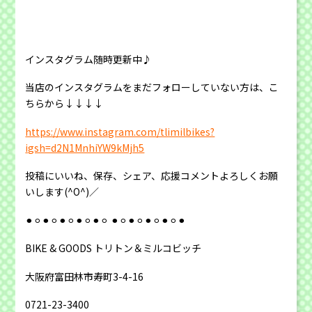
インスタグラム随時更新中♪
当店のインスタグラムをまだフォローしていない方は、こ
ちらから↓↓↓↓
https://www.instagram.com/tlimilbikes?
igsh=d2N1MnhiYW9kMjh5
投稿にいいね、保存、シェア、応援コメントよろしくお願
いします(^O^)／
⚫︎⚪︎⚫︎⚪︎⚫︎⚪︎⚫︎⚪︎⚫︎⚪︎ ⚫︎⚪︎⚫︎⚪︎⚫︎⚪︎⚫︎⚪︎⚫︎
BIKE & GOODS トリトン＆ミルコビッチ
大阪府富田林市寿町3-4-16
0721-23-3400