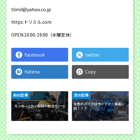
tlimil@yahoo.co.jp
https:トリミル.com
OPEN:10:00-19:00（水曜定休）
Facebook
twitter
Hatena
Copy
前の記事
次の記事
水色のバイクはサーファー率高い
モンキー125イエロー旅立ち(^^)/
説！？？