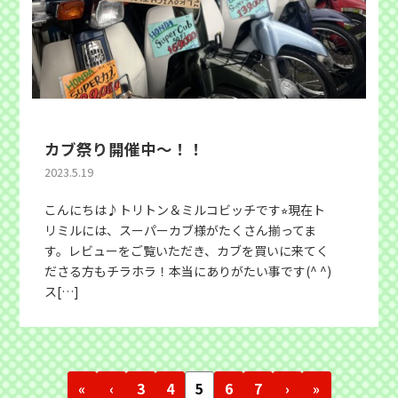
カブ祭り開催中〜！！
2023.5.19
こんにちは♪トリトン＆ミルコビッチです⭐︎現在ト
リミルには、スーパーカブ様がたくさん揃ってま
す。レビューをご覧いただき、カブを買いに来てく
ださる方もチラホラ！本当にありがたい事です(^ ^)
ス[…]
«
‹
3
4
5
6
7
›
»