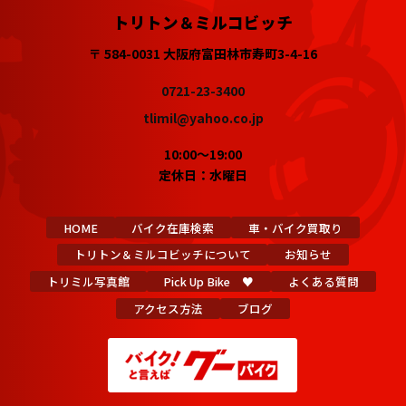
トリトン＆ミルコビッチ
〒 584-0031 大阪府富田林市寿町3-4-16
0721-23-3400
tlimil@yahoo.co.jp
10:00～19:00
定休日：水曜日
HOME
バイク在庫検索
車・バイク買取り
トリトン＆ミルコビッチについて
お知らせ
トリミル写真館
Pick Up Bike ♥
よくある質問
アクセス方法
ブログ