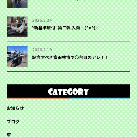
2026.3.24
‶新基準原付″第二弾 入荷＼(^o^)／
2026.2.19
記念すべき富田林市で〇台目のアレ！！
お知らせ
ブログ
車