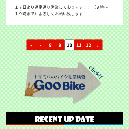
１７日より通常通り営業しております！！ （９時〜
１９時まで）よろしくお願い致します！
«
‹
8
9
10
11
12
›