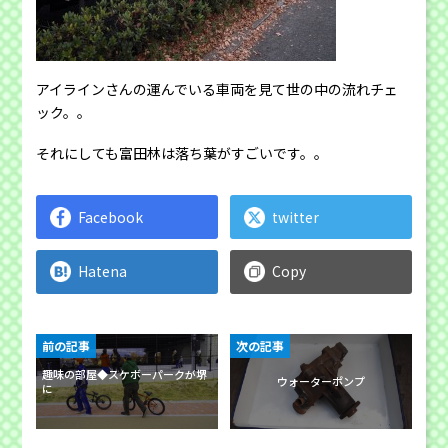
アイラインさんの運んでいる車両を見て世の中の流れチェ
ック。。
それにしても富田林は落ち葉がすごいです。。
Facebook
twitter
Hatena
Copy
前の記事
次の記事
趣味の部屋◆スケボーパークが堺
ウォーターポンプ
に