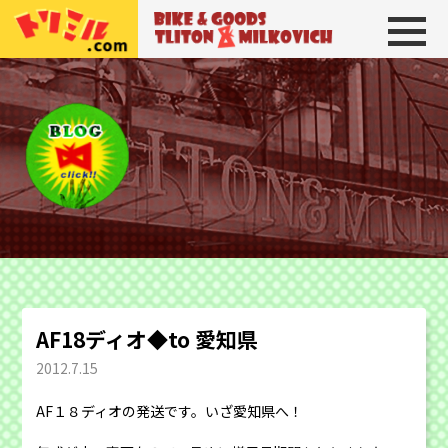
トリトン＆ミルコビッチ
BIKE＆GOODS 
AF18ディオ◆to 愛知県
2012.7.15
AF１８ディオの発送です。いざ愛知県へ！