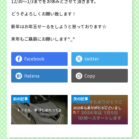
12/30〜1/3までをお休みとさせて頂きます。
どうぞよろしくお願い致します！
新年はお年玉せーるをしようと思っております☆
来年もご贔屓にお願いします^_^
Facebook
twitter
Hatena
Copy
前の記事
次の記事
2023年もありがとうございまし
トリミル、車 はじめたってよ
た！