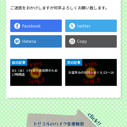
ご迷惑をおかけしますが何卒よろしくお願い致します。
Facebook
twitter
Hatena
Copy
前の記事
次の記事
8/1（水）☆PL花火芸術祭のため
お盆休みのお知らせ☆８/13〜16
17時閉店