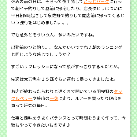
休みの前の日は、そろって夜出発して
とっとパーク
に行っ
て朝イチ釣りして昼前に帰宅したり、店長タヒラはついに
平日朝5時起きして泉佐野で釣りして開店前に帰ってくると
いう強行をはじめました。。。
でも意外とそういう人、多いみたいですね。
出勤前のひと釣り。。なんかいいですね♪朝のランニング
と同じような感じでしょうか？
すごいリフレッシュになって頭がすっきりするんだとか。
先週は太刀魚を１５匹ぐらい連れて帰ってきましたよ。
お店が終わったらわりと遅くまで開いている羽曳野の
タッ
クルベリー
や狭山の
一休
に走り、ルアーを買ったりDVDを
買って研究の毎日。
仕事と趣味をうまくバランスとって時間をうまく作って、今
後もやってゆきたいものです♪