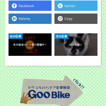
Facebook
twitter
Hatena
Copy
前の記事
次の記事
冬の格安バイク祭り開催中！
ピット猫☆