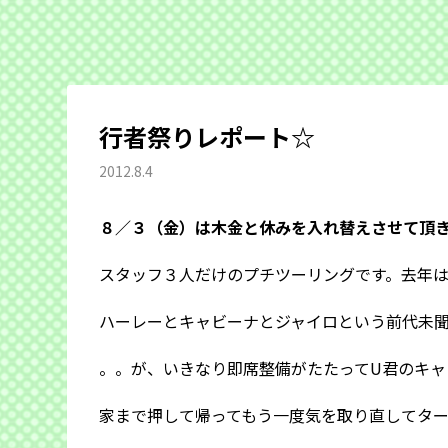
行者祭りレポート☆
2012.8.4
８／３（金）は木金と休みを入れ替えさせて頂
スタッフ３人だけのプチツーリングです。去年
ハーレーとキャビーナとジャイロという前代未
。。が、いきなり即席整備がたたってU君のキャ
家まで押して帰ってもう一度気を取り直してタ