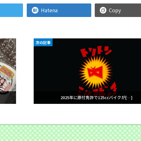
Hatena
Copy
次の記事
2025年に原付免許で125ccバイクが[…]