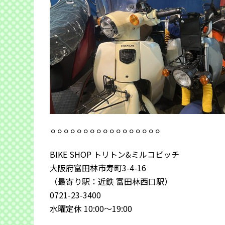
⚪︎⚪︎⚪︎⚪︎⚪︎⚪︎⚪︎⚪︎⚪︎⚪︎⚪︎⚪︎⚪︎⚪︎⚪︎⚪︎⚪︎
BIKE SHOP トリトン&ミルコビッチ
大阪府富田林市寿町3-4-16
（最寄り駅：近鉄 富田林西口駅）
0721-23-3400
水曜定休 10:00～19:00