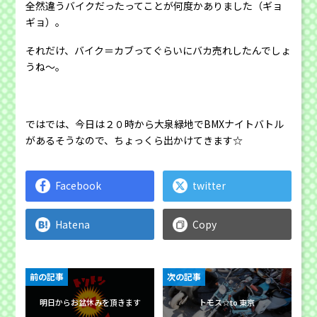
全然違うバイクだったってことが何度かありました（ギョ
ギョ）。
それだけ、バイク＝カブってぐらいにバカ売れしたんでしょ
うね〜。
ではでは、今日は２０時から大泉緑地でBMXナイトバトル
があるそうなので、ちょっくら出かけてきます☆
Facebook
twitter
Hatena
Copy
前の記事
次の記事
明日からお盆休みを頂きます
トモス☆to 東京