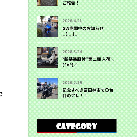
ご報告！
2026.4.21
GW期間中のお知らせ
_(._.)_
2026.3.24
‶新基準原付″第二弾 入荷＼
(^o^)／
2026.2.19
記念すべき富田林市で〇台
で
目のアレ！！