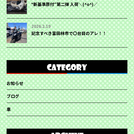
‶新基準原付″第二弾 入荷＼(^o^)／
2026.2.19
記念すべき富田林市で〇台目のアレ！！
お知らせ
ブログ
車