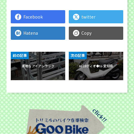
Facebook
twitter
Hatena
Copy
前の記事
次の記事
素敵なアイアンラック
AF18ディオ◆to 愛知県