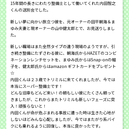
15年間の長きにわたり整備士として働いてくれた内田智之
くんの送別会でした。
新しい夢に向かい旅立つ彼を、元オーナーの田平朝海＆ま
ゆみ夫妻と現オーナーの山中健太郎とで、お見送りしまし
た。
新しい職場はまた全然タイプの違う現場のようですが、引
き続き整備にたずさわる彼に、朝海氏からHAZETのコンビ
ネーションレンチセットを、まゆみ氏からはSnap-onの帽
子を、健太郎氏からはamazon ギフトカードをプレゼント
☆
内田くんは２３歳でトリミルに来てくれましたが、今では
本当にスーパー整備士です！
どんな旧車もどんど来い！の頼もしい彼にたくさん頼って
きましたが、これからまたトリミルも新しいフェーズに突
入！頑張らないと！
内田くんが命が危ぶまれる事故に遭った時は生きた心地が
しないほどみんな心配しましたが、今ではまたがり系バイ
クにも乗れるように回復し、本当に良かったです。