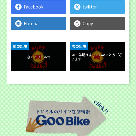
Facebook
twitter
Hatena
Copy
前の記事
次の記事
2017年明けましておめでとうござ
夜のトリミル☆
います