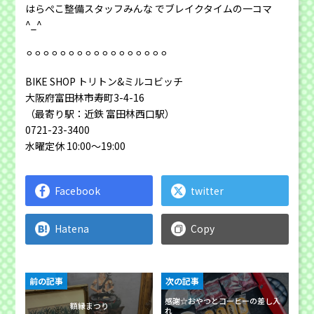
はらぺこ整備スタッフみんな でブレイクタイムの一コマ
^_^
⚪︎⚪︎⚪︎⚪︎⚪︎⚪︎⚪︎⚪︎⚪︎⚪︎⚪︎⚪︎⚪︎⚪︎⚪︎⚪︎⚪︎
BIKE SHOP トリトン&ミルコビッチ
大阪府富田林市寿町3-4-16
（最寄り駅：近鉄 富田林西口駅）
0721-23-3400
水曜定休 10:00～19:00
Facebook
twitter
Hatena
Copy
前の記事
次の記事
感謝☆おやつとコーヒーの差し入
額縁まつり
れ