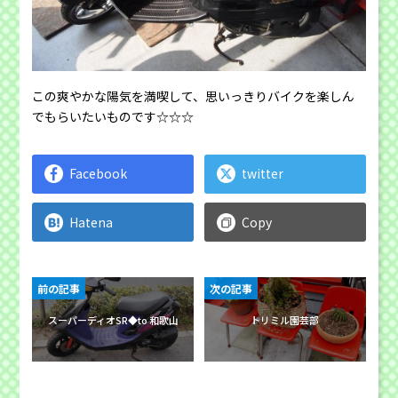
この爽やかな陽気を満喫して、思いっきりバイクを楽しん
でもらいたいものです☆☆☆
Facebook
twitter
Hatena
Copy
前の記事
次の記事
スーパーディオSR◆to 和歌山
トリミル園芸部