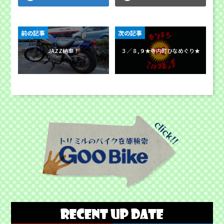
前の記事
次の記事
JAZZ納車！
３／８,９★寺内町ひなめぐり★