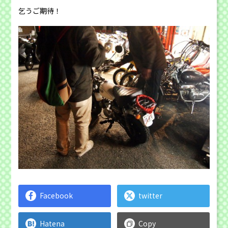
乞うご期待！
Facebook
twitter
Hatena
Copy