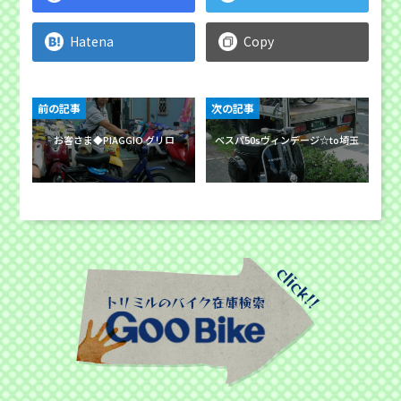
Hatena
Copy
前の記事
次の記事
お客さま◆PIAGGIO グリロ
ベスパ50sヴィンデージ☆to埼玉