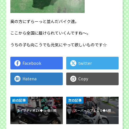
奥の方にずらーっと並んだバイク達。
ここから全国に届けられていくんですね〜。
うちの子も向こうでも元気にやって欲しいものです☆
Facebook
twitter
Hatena
Copy
前の記事
次の記事
ライブディオZX◆ to 香川県
スーパーカブ１１０◆A様