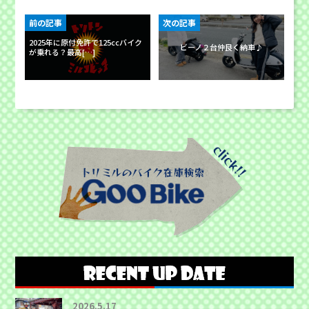
前の記事
次の記事
2025年に原付免許で125ccバイク
ビーノ２台仲良く納車♪
が乗れる？最高[…]
2026.5.17