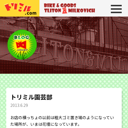
トリトン＆ミルコビッチ
BIKE＆GOODS 
トリミル園芸部
2013.6.29
お店の横っちょの以前は粗大ゴミ置き場のようになってい
た場所が、いまは花壇になっています。