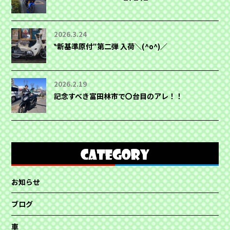
2026.3.24
‶新基準原付″第二弾 入荷＼(^o^)／
2026.2.19
記念すべき富田林市で〇台目のアレ！！
お知らせ
ブログ
車