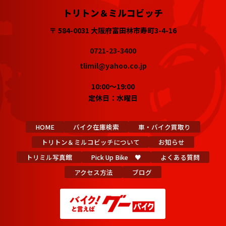
トリトン＆ミルコビッチ
〒 584-0031 大阪府富田林市寿町3-4-16
0721-23-3400
tlimil@yahoo.co.jp
10:00～19:00
定休日：水曜日
HOME
バイク在庫検索
車・バイク買取り
トリトン＆ミルコビッチについて
お知らせ
トリミル写真館
Pick Up Bike ♥
よくある質問
アクセス方法
ブログ