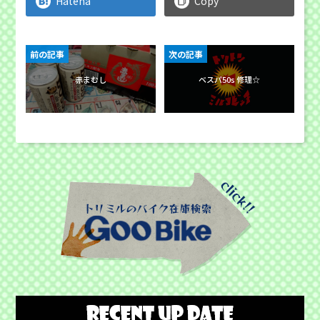
Hatena
Copy
前の記事
次の記事
赤まむし
ベスパ50s 修理☆