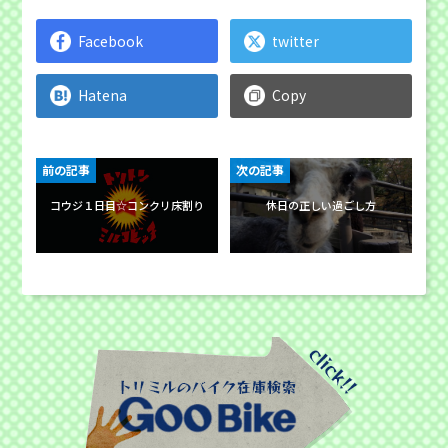
Facebook
twitter
Hatena
Copy
前の記事
次の記事
コウジ１日目☆コンクリ床割り
休日の正しい過ごし方