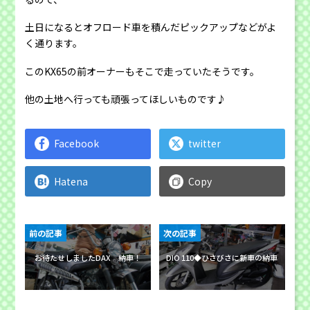
土日になるとオフロード車を積んだピックアップなどがよ
く通ります。
このKX65の前オーナーもそこで走っていたそうです。
他の土地へ行っても頑張ってほしいものです♪
Facebook
twitter
Hatena
Copy
前の記事
次の記事
お待たせしましたDAX 納車！
DIO 110◆ひさびさに新車の納車