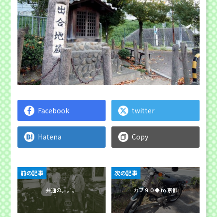
Facebook
twitter
Hatena
Copy
前の記事
次の記事
共通の。。。
カブ９０◆ to 京都