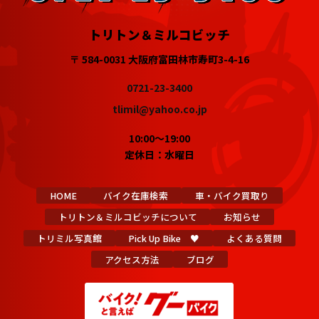
トリトン＆ミルコビッチ
〒 584-0031 大阪府富田林市寿町3-4-16
0721-23-3400
tlimil@yahoo.co.jp
10:00～19:00
定休日：水曜日
HOME
バイク在庫検索
車・バイク買取り
トリトン＆ミルコビッチについて
お知らせ
トリミル写真館
Pick Up Bike ♥
よくある質問
アクセス方法
ブログ