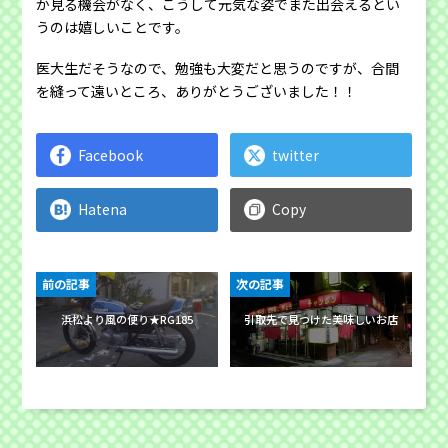
か見る機会がなく、こうして元気な姿でまた出会えるとい
うのは嬉しいことです。
医大生だそうなので、勉強も大変だと思うのですが、合間
を縫って遠いところ、ありがとうございました！！
Facebook
twitter
Hatena
Copy
前の記事
次の記事
浜松より風の便り★RG185
引取先で見つけた美味しいお店