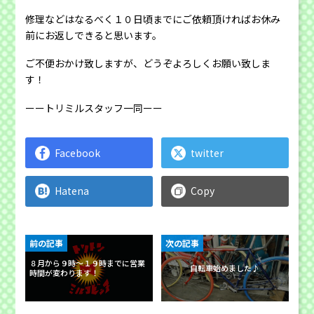
修理などはなるべく１０日頃までにご依頼頂ければお休み
前にお返しできると思います。
ご不便おかけ致しますが、どうぞよろしくお願い致しま
す！
ーートリミルスタッフ一同ーー
Facebook
twitter
Hatena
Copy
前の記事
次の記事
８月から９時〜１９時までに営業
自転車始めました♪
時間が変わります！