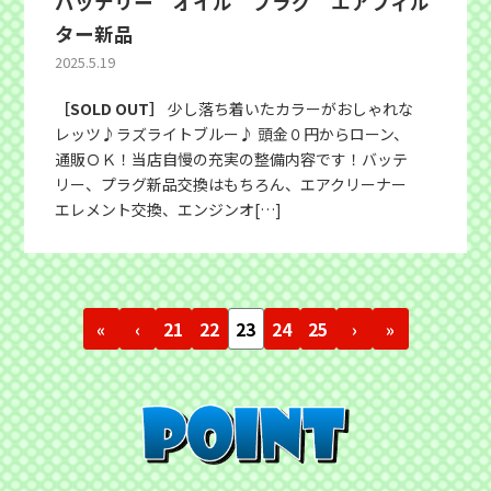
バッテリー オイル プラグ エアフィル
ター新品
2025.5.19
［SOLD OUT］
少し落ち着いたカラーがおしゃれな
レッツ♪ラズライトブルー♪ 頭金０円からローン、
通販ＯＫ！当店自慢の充実の整備内容です！バッテ
リー、プラグ新品交換はもちろん、エアクリーナー
エレメント交換、エンジンオ[…]
«
‹
21
22
23
24
25
›
»