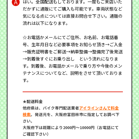
はい。全国配送もしております。一度もご来店いた
だかずに通販にてご購入も可能です。車両状態など
気になる点については直接お問合せ下さい。通販の
流れは以下になります。
☆お電話かメールにてご住所、お名前、お電話番
号、生年月日など必要事項をお知らせ頂き→ご入金
→販売証明書をご郵送→納車整備→整備完了後発送
→到着後すぐにお乗り出し という流れになりま
す。到着後、お電話かメールで乗り方や今後のメン
テナンスについてなど、説明をさせて頂いておりま
す。
★配送料金
他府県は、バイク専門配送業者
アイラインさんで料金
検索
。発送元を、大阪府富田林市に指定してお調べ下
さい。
大阪府下は距離により2000円～10000円（お電話にて
ご確認下さい）