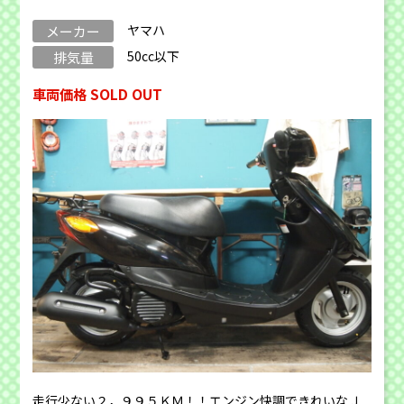
ヤマハ
メーカー
50cc以下
排気量
車両価格 SOLD OUT
走行少ない２，９９５ＫＭ！！エンジン快調できれいなＪ