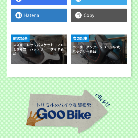
Hatena
Copy
前の記事
次の記事
スズキ レッツバスケット ２０
ホンダ ダンク ２０１９年式
１９年式 バッテリー タイヤ新
バッテリー新品
品