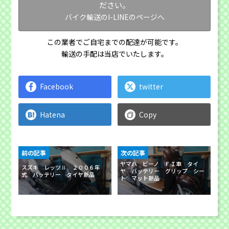
ださい。
バイク輸送のI-LINEのページへ
この業者でご自宅までの配達が可能です。
輸送の手配は当店でいたします。
Facebook
twitter
Hatena
Copy
前の記事
次の記事
ヤマハ ビーノ ＦＩ車 タイ
スズキ レッツⅡ ２００６年
ヤ バッテリー グリップ シー
式 バッテリー タイヤ新品
ト マット新品