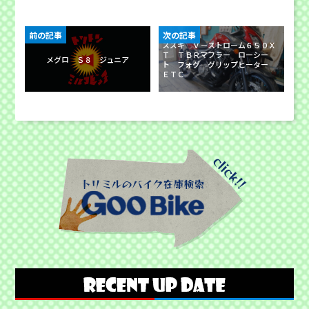
前の記事
次の記事
スズキ Ｖ－ストローム６５０Ｘ
Ｔ ＴＢＲマフラー ローシー
メグロ Ｓ８ ジュニア
ト フォグ グリップヒーター
ＥＴＣ