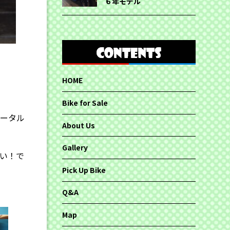
６年モデル
HOME
Bike for Sale
トータル
About Us
Gallery
い！で
Pick Up Bike
Q&A
Map