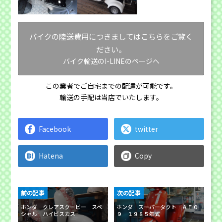
バイクの陸送費用につきましてはこちらをご覧く
ださい。
バイク輸送のI-LINEのページへ
この業者でご自宅までの配達が可能です。
輸送の手配は当店でいたします。
Facebook
twitter
Hatena
Copy
前の記事
次の記事
ホンダ クレアスクーピー スペ
ホンダ スーパータクト ＡＦ０
シャル ハイビスカス
９ １９８５年式