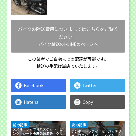
バイクの陸送費用につきましてはこちらをご覧く
ださい。
バイク輸送のI-LINEのページへ
この業者でご自宅までの配達が可能です。
輸送の手配は当店でいたします。
Facebook
twitter
Hatena
Copy
前の記事
次の記事
スズキ レッツ４バスケット ピ
ホンダ トゥデイ 黒 バッテリ
ンク シート表皮張替済み グリ
ー プラグ オイル タイヤ シ